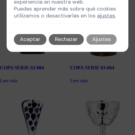
experiencia en nuestra web.
Puedes aprender más sobre qué cookies
utilizamos o desactivarlas en los
ajustes
.
Aceptar
Rechazar
Ajustes
COPA SERIE 63-084
COPA SERIE 63-064
Leer más
Leer más