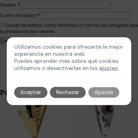
Nombre
*
Correo electrónico
*
Guarda mi nombre, correo electrónico y web en este navegador para
la próxima vez que comente.
Utilizamos cookies para ofrecerte la mejor
experiencia en nuestra web.
Puedes aprender más sobre qué cookies
utilizamos o desactivarlas en los
ajustes
.
Productos relacionados
Aceptar
Rechazar
Ajustes