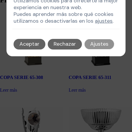
Utilizamos cookies para ofrecerte la mejor
experiencia en nuestra web.
Puedes aprender más sobre qué cookies
utilizamos o desactivarlas en los
ajustes
.
Aceptar
Rechazar
Ajustes
COPA SERIE 65-308
COPA SERIE 65-311
Leer más
Leer más