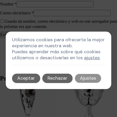
Nombre
*
Correo electrónico
*
Guarda mi nombre, correo electrónico y web en este navegador para
la próxima vez que comente.
Utilizamos cookies para ofrecerte la mejor
experiencia en nuestra web.
Puedes aprender más sobre qué cookies
utilizamos o desactivarlas en los
ajustes
.
Productos relacionados
Aceptar
Rechazar
Ajustes