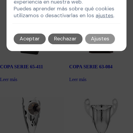
experiencia en nuestra web.
Puedes aprender más sobre qué cookies
utilizamos o desactivarlas en los
ajustes
.
Aceptar
Rechazar
Ajustes
COPA SERIE 65-411
COPA SERIE 63-084
Leer más
Leer más