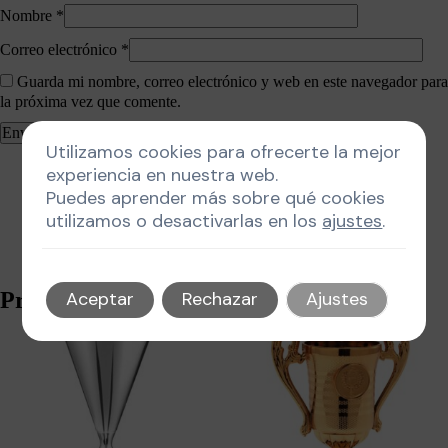
Nombre
*
Correo electrónico
*
Guarda mi nombre, correo electrónico y web en este navegador para
la próxima vez que comente.
Utilizamos cookies para ofrecerte la mejor
experiencia en nuestra web.
Puedes aprender más sobre qué cookies
utilizamos o desactivarlas en los
ajustes
.
Productos relacionados
Aceptar
Rechazar
Ajustes