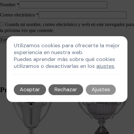
Nombre
*
Correo electrónico
*
Guarda mi nombre, correo electrónico y web en este navegador para
la próxima vez que comente.
Utilizamos cookies para ofrecerte la mejor
experiencia en nuestra web.
Puedes aprender más sobre qué cookies
utilizamos o desactivarlas en los
ajustes
.
Productos relacionados
Aceptar
Rechazar
Ajustes