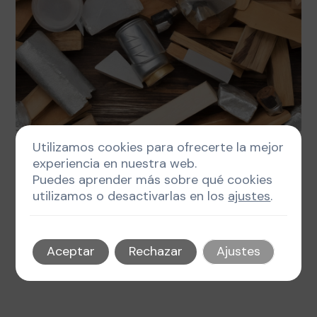
Utilizamos cookies para ofrecerte la mejor
marzo 11, 2026
Autor
Tags
experiencia en nuestra web.
Puedes aprender más sobre qué cookies
Innovación Sostenible en Materiales para Grabado y
Señalización
utilizamos o desactivarlas en los
ajustes
.
5 min de lectura
Aceptar
Rechazar
Ajustes