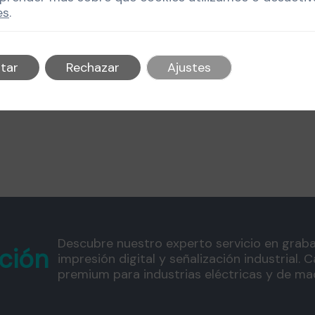
es
.
tar
Rechazar
Ajustes
Descubre nuestro experto servicio en graba
ción
impresión digital y señalización industrial. C
premium para industrias eléctricas y de maq