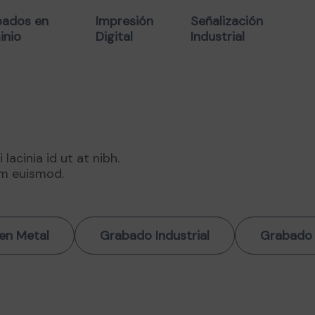
ados en
Impresión
Señalización
inio
Digital
Industrial
acinia id ut at nibh.
um euismod.
en Metal
Grabado Industrial
Grabado 