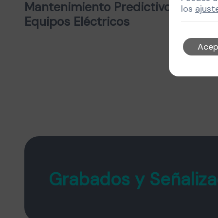
Mantenimiento Predictivo en
los
ajust
Equipos Eléctricos
Acep
Grabados y Señaliza