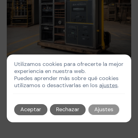
Utilizamos cookies para ofrecerte la mejor
febrero 12, 2025
Autor
Tags
experiencia en nuestra web.
Puedes aprender más sobre qué cookies
Innovación en grabados y señalización: tendencias y
avances
utilizamos o desactivarlas en los
ajustes
.
3 min de lectura
Aceptar
Rechazar
Ajustes