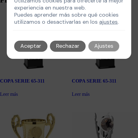
Utilizamos cookies para ofrecerte la mejor
experiencia en nuestra web.
Puedes aprender más sobre qué cookies
utilizamos o desactivarlas en los
ajustes
.
Aceptar
Rechazar
Ajustes
COPA SERIE 65-311
COPA SERIE 65-311
Leer más
Leer más