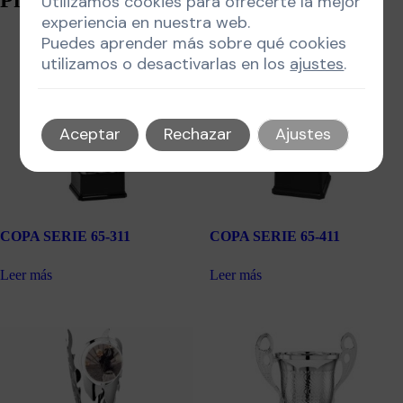
Utilizamos cookies para ofrecerte la mejor
experiencia en nuestra web.
Puedes aprender más sobre qué cookies
utilizamos o desactivarlas en los
ajustes
.
Aceptar
Rechazar
Ajustes
COPA SERIE 65-311
COPA SERIE 65-411
Leer más
Leer más