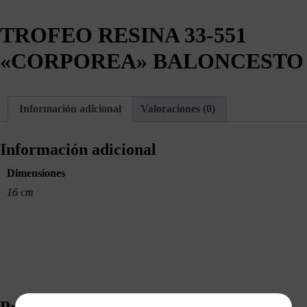
TROFEO RESINA 33-551
«CORPOREA» BALONCESTO
Información adicional
Valoraciones (0)
Información adicional
Dimensiones
16 cm
Productos relacionados