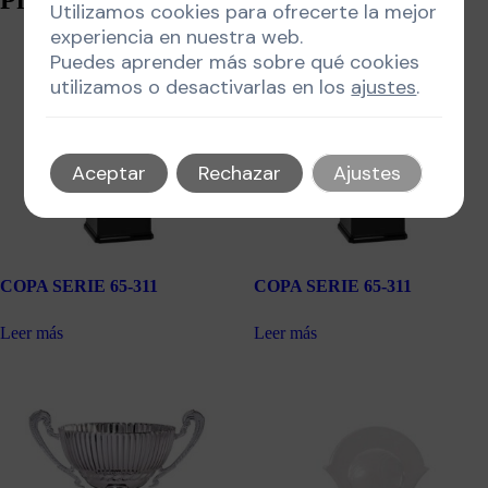
Utilizamos cookies para ofrecerte la mejor
experiencia en nuestra web.
Puedes aprender más sobre qué cookies
utilizamos o desactivarlas en los
ajustes
.
Aceptar
Rechazar
Ajustes
COPA SERIE 65-311
COPA SERIE 65-311
Leer más
Leer más