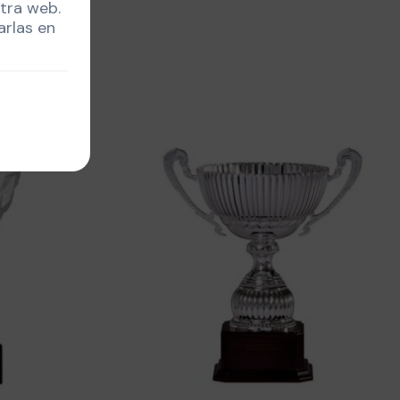
stra web.
arlas en