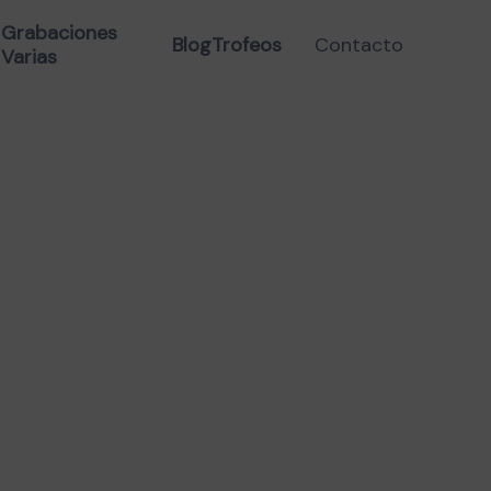
TACRILATO PADDLE SUP
Grabaciones
Blog
Trofeos
Contacto
Varias