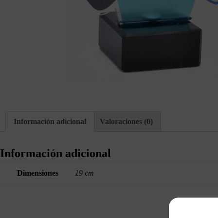
Información adicional
Valoraciones (0)
Información adicional
Dimensiones
19 cm