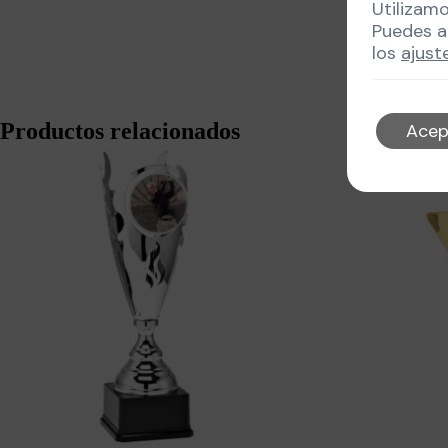
Utilizam
Puedes a
los
ajust
Productos relacionados
Acep