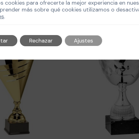
os cookies para ofrecerte la mejor experiencia en nue
prender más sobre qué cookies utilizamos o desactiv
es
.
tar
Rechazar
Ajustes