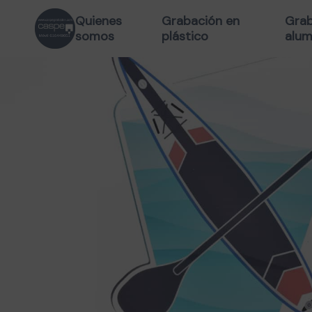
Quienes
Grabación en
Grab
somos
plástico
alum