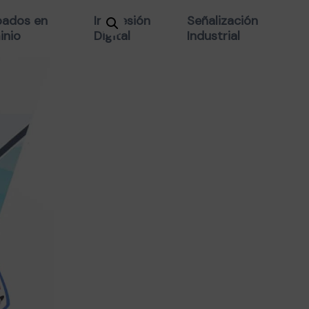
TROFEO ME
ados en
Impresión
Señalización
inio
Digital
Industrial