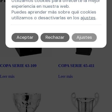
Utilizamos cookies para ofrecerte la mejor
experiencia en nuestra web.
Puedes aprender más sobre qué cookies
utilizamos o desactivarlas en los
ajustes
.
Aceptar
Rechazar
Ajustes
COPA SERIE 63-109
COPA SERIE 65-411
Leer más
Leer más