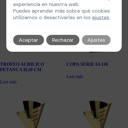
experiencia en nuestra web.
Puedes aprender más sobre qué cookies
utilizamos o desactivarlas en los
ajustes
.
Aceptar
Rechazar
Ajustes
TROFEO ACRILICO
COPA SERIE 63-110
PETANCA H.20 CM
Leer más
Leer más