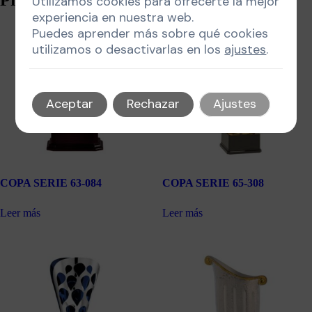
Utilizamos cookies para ofrecerte la mejor
experiencia en nuestra web.
Puedes aprender más sobre qué cookies
utilizamos o desactivarlas en los
ajustes
.
Aceptar
Rechazar
Ajustes
COPA SERIE 63-084
COPA SERIE 65-308
Leer más
Leer más