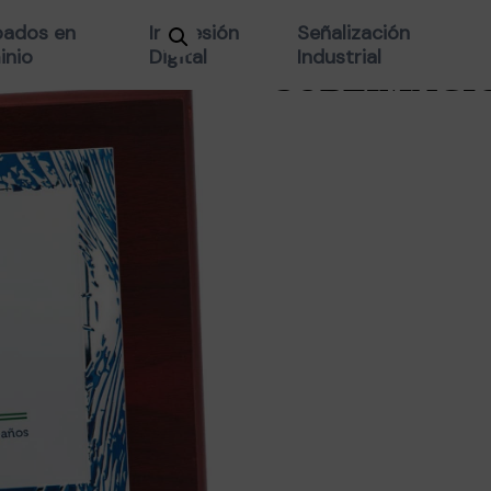
PLACA 17-1
ados en
Impresión
Señalización
inio
Digital
Industrial
SUBLIMACI