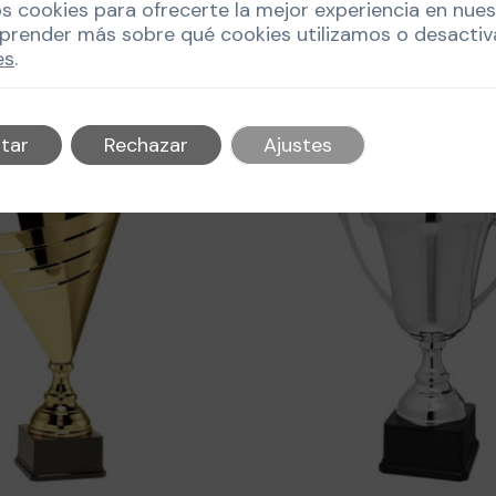
os cookies para ofrecerte la mejor experiencia en nue
prender más sobre qué cookies utilizamos o desactiv
es
.
tar
Rechazar
Ajustes