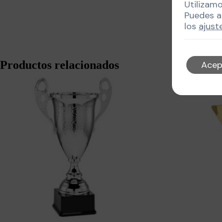
Utilizam
Puedes a
los
ajust
Productos relacionados
Acep