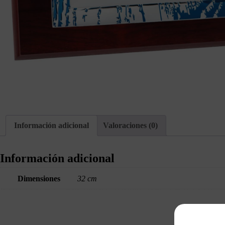
Información adicional
Valoraciones (0)
Información adicional
Dimensiones
32 cm