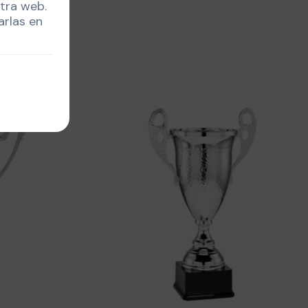
stra web.
arlas en