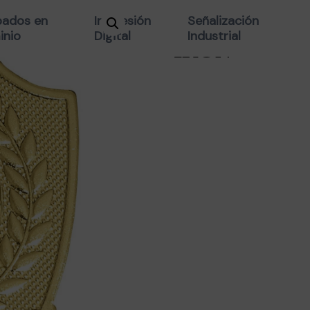
MEDALLA FU
ados en
Impresión
Señalización
inio
Digital
Industrial
IRON