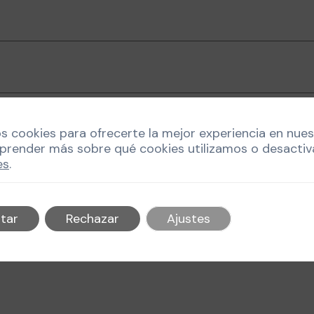
os cookies para ofrecerte la mejor experiencia en nue
prender más sobre qué cookies utilizamos o desactiv
es
.
 la próxima vez que comente.
tar
Rechazar
Ajustes