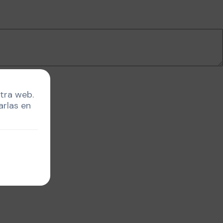
stra web.
arlas en