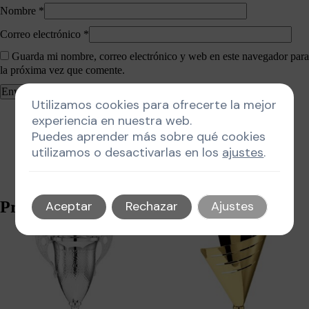
Nombre
*
Correo electrónico
*
Guarda mi nombre, correo electrónico y web en este navegador para
la próxima vez que comente.
Utilizamos cookies para ofrecerte la mejor
experiencia en nuestra web.
Puedes aprender más sobre qué cookies
utilizamos o desactivarlas en los
ajustes
.
Productos relacionados
Aceptar
Rechazar
Ajustes