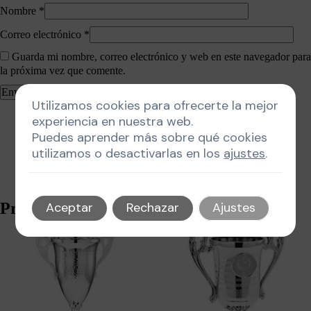
Nombre
*
Correo electrónico
*
Guarda mi nombre, correo electrónico y web en este navegador para
la próxima vez que comente.
Utilizamos cookies para ofrecerte la mejor
experiencia en nuestra web.
Puedes aprender más sobre qué cookies
utilizamos o desactivarlas en los
ajustes
.
Productos relacionados
Aceptar
Rechazar
Ajustes