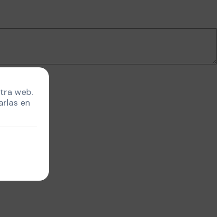
stra web.
arlas en