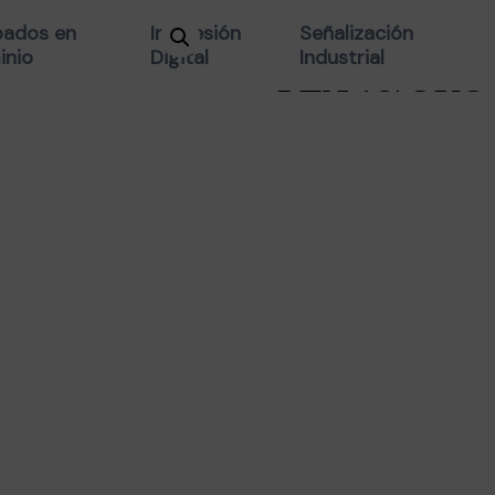
FIGURA PLA
ados en
Impresión
Señalización
inio
Digital
Industrial
PLA VJ/ORO