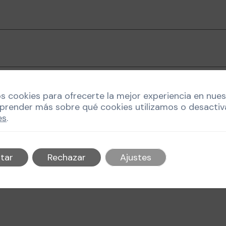
os cookies para ofrecerte la mejor experiencia en nue
prender más sobre qué cookies utilizamos o desactiv
es
.
 la próxima vez que comente.
tar
Rechazar
Ajustes