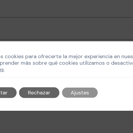
os cookies para ofrecerte la mejor experiencia en nue
prender más sobre qué cookies utilizamos o desactiv
es
.
 la próxima vez que comente.
tar
Rechazar
Ajustes