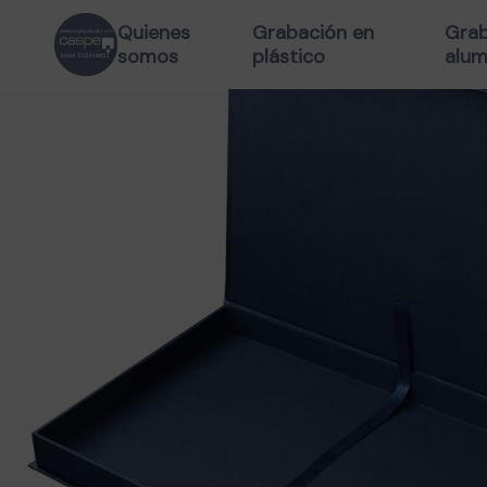
Quienes
Grabación en
Grab
somos
plástico
alum