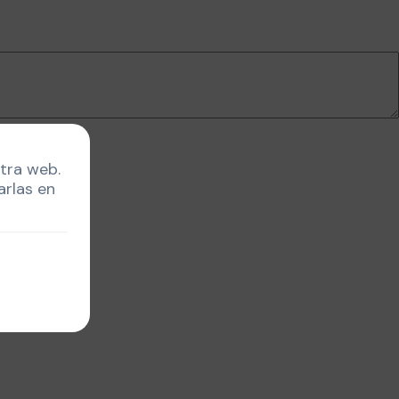
stra web.
arlas en