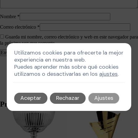
Nombre
*
Correo electrónico
*
Guarda mi nombre, correo electrónico y web en este navegador para
la próxima vez que comente.
Utilizamos cookies para ofrecerte la mejor
experiencia en nuestra web.
Puedes aprender más sobre qué cookies
utilizamos o desactivarlas en los
ajustes
.
Aceptar
Rechazar
Ajustes
Productos relacionados