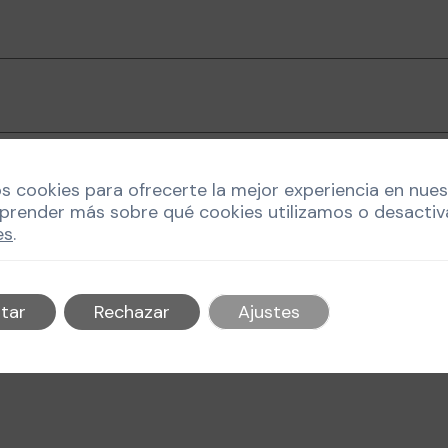
os cookies para ofrecerte la mejor experiencia en nue
prender más sobre qué cookies utilizamos o desactiv
es
.
 la próxima vez que comente.
tar
Rechazar
Ajustes