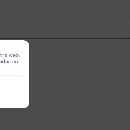
stra web.
arlas en