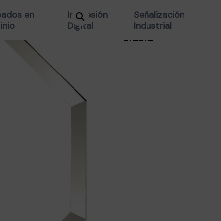
CRISTAL A.C
ados en
Impresión
Señalización
inio
Digital
Industrial
MM