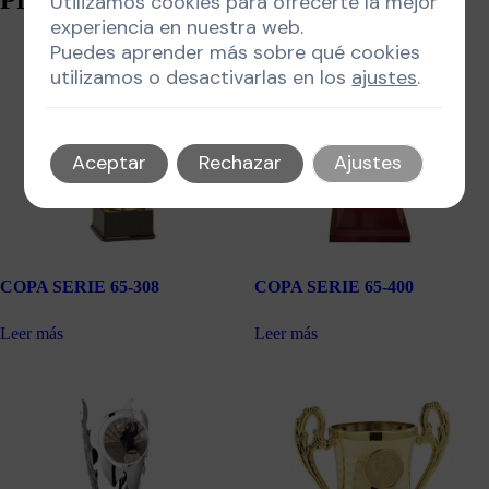
Utilizamos cookies para ofrecerte la mejor
experiencia en nuestra web.
Puedes aprender más sobre qué cookies
utilizamos o desactivarlas en los
ajustes
.
Aceptar
Rechazar
Ajustes
COPA SERIE 65-308
COPA SERIE 65-400
Leer más
Leer más