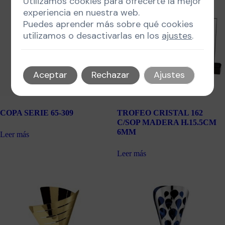
Utilizamos cookies para ofrecerte la mejor
experiencia en nuestra web.
Puedes aprender más sobre qué cookies
utilizamos o desactivarlas en los
ajustes
.
Aceptar
Rechazar
Ajustes
COPA SERIE 65-309
TROFEO CRISTAL 162
C/SOP MADERA H.15.5CM
6MM
Leer más
Leer más