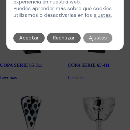
experiencia en nuestra web.
Puedes aprender más sobre qué cookies
utilizamos o desactivarlas en los
ajustes
.
Aceptar
Rechazar
Ajustes
COPA SERIE 65-311
COPA SERIE 65-411
Leer más
Leer más