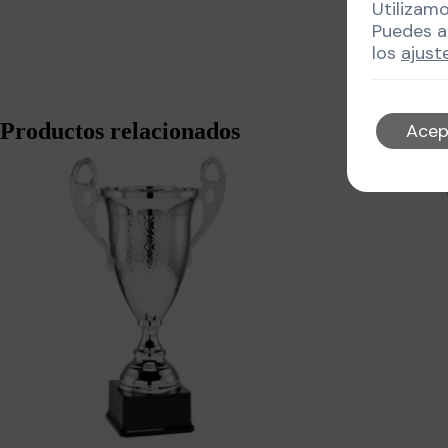
Utilizam
Puedes a
los
ajust
Productos relacionados
Acep