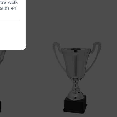
stra web.
arlas en