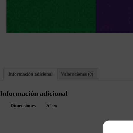
Información adicional
Valoraciones (0)
Información adicional
Dimensiones
20 cm