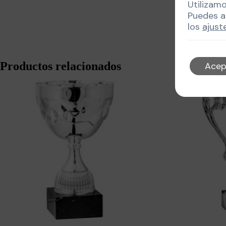
Utilizam
Puedes a
los
ajust
Productos relacionados
Acep