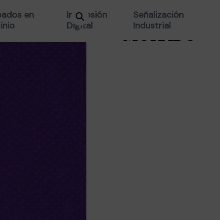
CINTA C/MO
ados en
Impresión
Señalización
inio
Digital
Industrial
MORADO