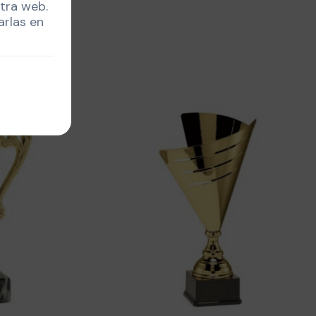
stra web.
arlas en