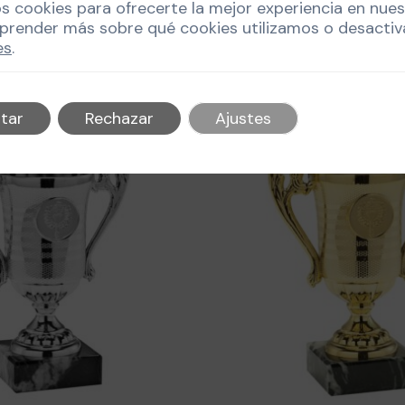
os cookies para ofrecerte la mejor experiencia en nue
prender más sobre qué cookies utilizamos o desactiv
es
.
tar
Rechazar
Ajustes