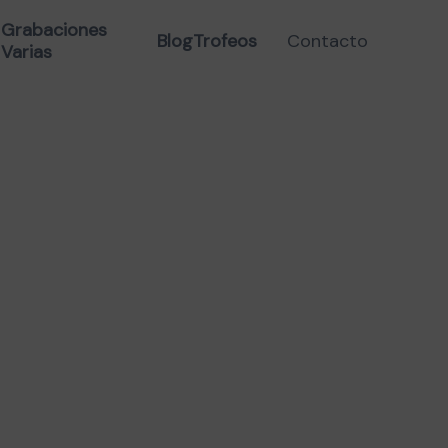
SQUETON 10 MM VERDE-
Grabaciones
Blog
Trofeos
Contacto
Varias