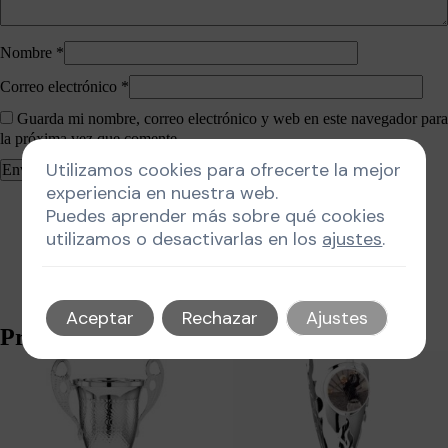
Nombre
*
Correo electrónico
*
Guarda mi nombre, correo electrónico y web en este navegador para
la próxima vez que comente.
Utilizamos cookies para ofrecerte la mejor
experiencia en nuestra web.
Puedes aprender más sobre qué cookies
utilizamos o desactivarlas en los
ajustes
.
Aceptar
Rechazar
Ajustes
Productos relacionados