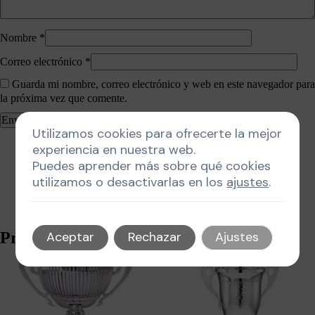
Nombre
*
Correo electrónico
*
Guarda mi nombre, correo electrónico y web en este navegador para
la próxima vez que comente.
Utilizamos cookies para ofrecerte la mejor
experiencia en nuestra web.
Puedes aprender más sobre qué cookies
utilizamos o desactivarlas en los
ajustes
.
Productos relacionados
Aceptar
Rechazar
Ajustes