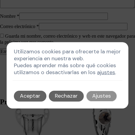
Nombre
*
Correo electrónico
*
Guarda mi nombre, correo electrónico y web en este navegador para
la próxima vez que comente.
Utilizamos cookies para ofrecerte la mejor
experiencia en nuestra web.
Puedes aprender más sobre qué cookies
utilizamos o desactivarlas en los
ajustes
.
Aceptar
Rechazar
Ajustes
Productos relacionados