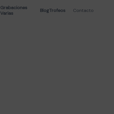
RA NEGRO 9X9X2 CM
Grabaciones
Blog
Trofeos
Contacto
Varias