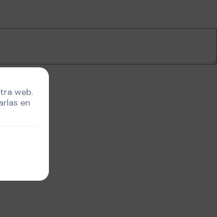
stra web.
arlas en