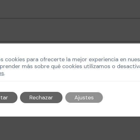
os cookies para ofrecerte la mejor experiencia en nue
prender más sobre qué cookies utilizamos o desactiv
es
.
 la próxima vez que comente.
tar
Rechazar
Ajustes