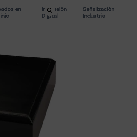
BASE MADER
ados en
Impresión
Señalización
inio
Digital
Industrial