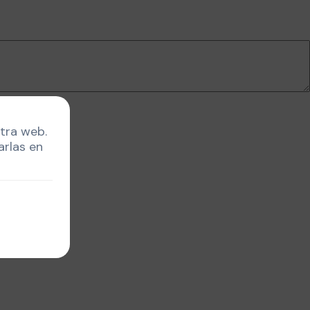
stra web.
arlas en