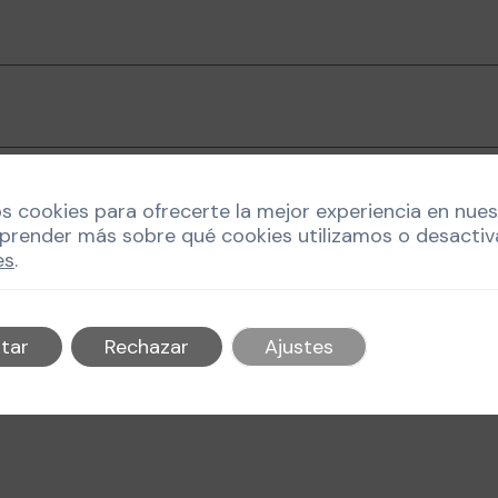
os cookies para ofrecerte la mejor experiencia en nue
prender más sobre qué cookies utilizamos o desactiv
es
.
 la próxima vez que comente.
tar
Rechazar
Ajustes