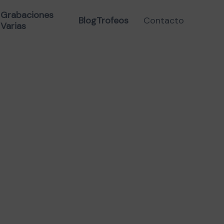
A CAOBA 11X11X4 CM
Grabaciones
Blog
Trofeos
Contacto
Varias