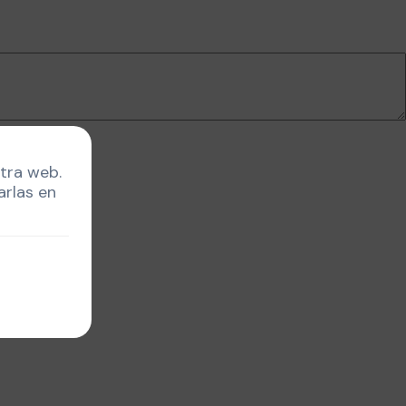
stra web.
arlas en