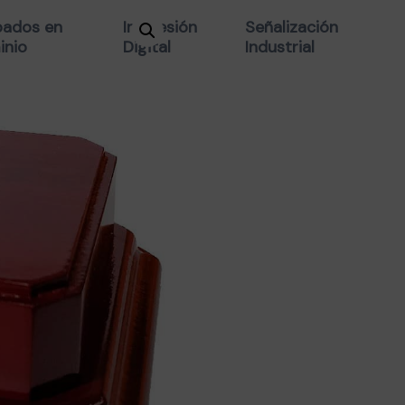
BASE MADER
ados en
Impresión
Señalización
inio
Digital
Industrial