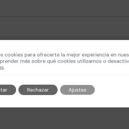
os cookies para ofrecerte la mejor experiencia en nue
prender más sobre qué cookies utilizamos o desactiv
es
.
 la próxima vez que comente.
tar
Rechazar
Ajustes