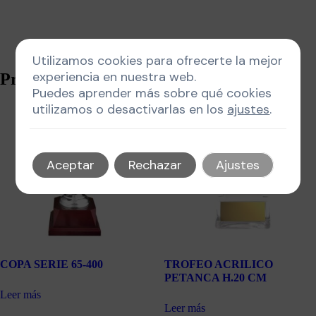
Utilizamos cookies para ofrecerte la mejor
experiencia en nuestra web.
Productos relacionados
Puedes aprender más sobre qué cookies
utilizamos o desactivarlas en los
ajustes
.
Aceptar
Rechazar
Ajustes
COPA SERIE 65-400
TROFEO ACRILICO
PETANCA H.20 CM
Leer más
Leer más