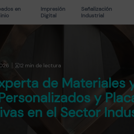
ados en
Impresión
Señalización
inio
Digital
Industrial
2026
12 min de lectura
xperta de Materiales 
Personalizados y Plac
as en el Sector Indus