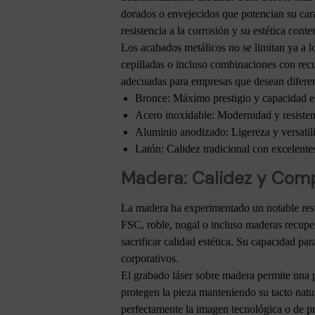
dorados o envejecidos que potencian su carác
resistencia a la corrosión y su estética c
Los acabados metálicos no se limitan ya a l
cepilladas o incluso combinaciones con rec
adecuadas para empresas que desean difere
Bronce: Máximo prestigio y capacidad es
Acero inoxidable: Modernidad y resiste
Aluminio anodizado: Ligereza y versatil
Latón: Calidez tradicional con excelent
Madera: Calidez y Comp
La madera ha experimentado un notable resur
FSC, roble, nogal o incluso maderas recuper
sacrificar calidad estética. Su capacidad p
corporativos.
El grabado láser sobre madera permite una p
protegen la pieza manteniendo su tacto natur
perfectamente la imagen tecnológica o de pr