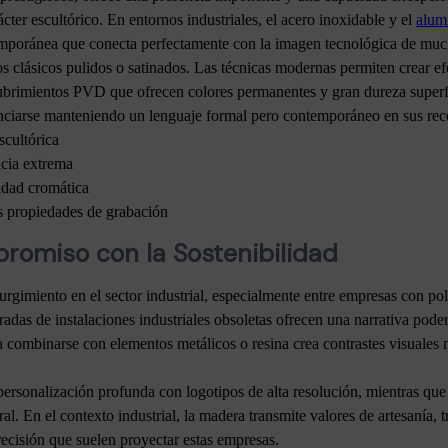
ter escultórico. En entornos industriales, el acero inoxidable y el
alum
ontemporánea que conecta perfectamente con la imagen tecnológica de mu
os clásicos pulidos o satinados. Las técnicas modernas permiten crear ef
ubrimientos PVD que ofrecen colores permanentes y gran dureza superfi
nciarse manteniendo un lenguaje formal pero contemporáneo en sus rec
cultórica
ncia extrema
idad cromática
es propiedades de grabación
romiso con la Sostenibilidad
gimiento en el sector industrial, especialmente entre empresas con pol
adas de instalaciones industriales obsoletas ofrecen una narrativa pode
ara combinarse con elementos metálicos o resina crea contrastes visuale
ersonalización profunda con logotipos de alta resolución, mientras que
al. En el contexto industrial, la madera transmite valores de artesanía
ecisión que suelen proyectar estas empresas.