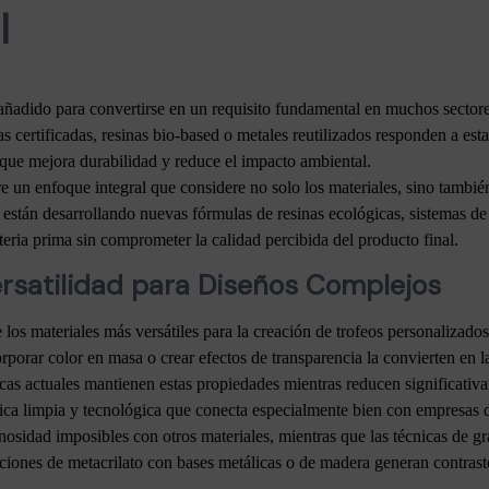
l
 añadido para convertirse en un requisito fundamental en muchos sectore
as certificadas, resinas bio-based o metales reutilizados responden a es
que mejora durabilidad y reduce el impacto ambiental.
re un enfoque integral que considere no solo los materiales, sino tambi
os están desarrollando nuevas fórmulas de resinas ecológicas, sistemas 
ria prima sin comprometer la calidad percibida del producto final.
ersatilidad para Diseños Complejos
los materiales más versátiles para la creación de trofeos personalizados
rporar color en masa o crear efectos de transparencia la convierten en l
gicas actuales mantienen estas propiedades mientras reducen significati
tética limpia y tecnológica que conecta especialmente bien con empresas
nosidad imposibles con otros materiales, mientras que las técnicas de g
iones de metacrilato con bases metálicas o de madera generan contrast