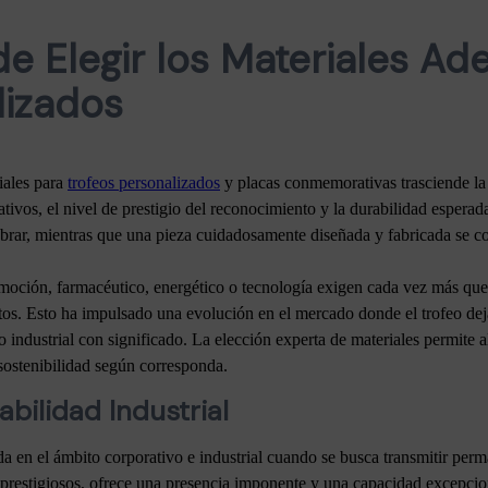
de Elegir los Materiales A
lizados
riales para
trofeos personalizados
y placas conmemorativas trasciende la 
tivos, el nivel de prestigio del reconocimiento y la durabilidad espera
lebrar, mientras que una pieza cuidadosamente diseñada y fabricada se 
oción, farmacéutico, energético o tecnología exigen cada vez más que s
tos. Esto ha impulsado una evolución en el mercado donde el trofeo dej
 industrial con significado. La elección experta de materiales permite a
sostenibilidad según corresponda.
abilidad Industrial
a en el ámbito corporativo e industrial cuando se busca transmitir perm
 prestigiosos, ofrece una presencia imponente y una capacidad excepcio