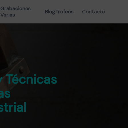
Grabaciones
Blog
Trofeos
Contacto
Varias
y Técnicas
as
trial