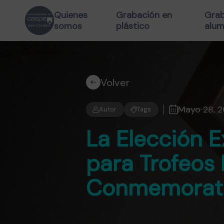
Quienes
Grabación en
Grab
somos
plástico
alum
Volver
Mayo 28, 
Autor
Tags
La Elección E
para Trofeos 
Conmemorativ