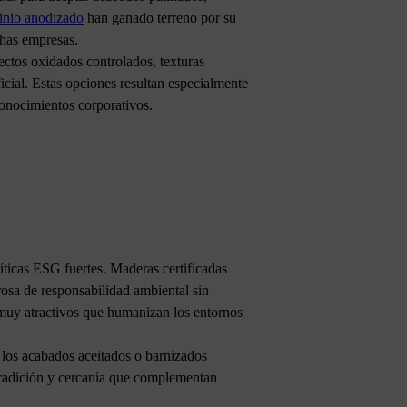
inio anodizado
han ganado terreno por su
chas empresas.
ectos oxidados controlados, texturas
cial. Estas opciones resultan especialmente
onocimientos corporativos.
íticas ESG fuertes. Maderas certificadas
rosa de responsabilidad ambiental sin
s muy atractivos que humanizan los entornos
 los acabados aceitados o barnizados
, tradición y cercanía que complementan