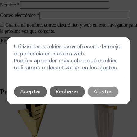
Nombre
*
Correo electrónico
*
Guarda mi nombre, correo electrónico y web en este navegador para
la próxima vez que comente.
Utilizamos cookies para ofrecerte la mejor
experiencia en nuestra web.
Puedes aprender más sobre qué cookies
utilizamos o desactivarlas en los
ajustes
.
Productos relacionados
Aceptar
Rechazar
Ajustes